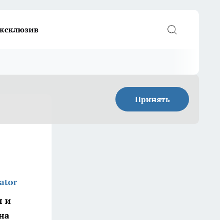
ксклюзив
Принять
ator
я и
на