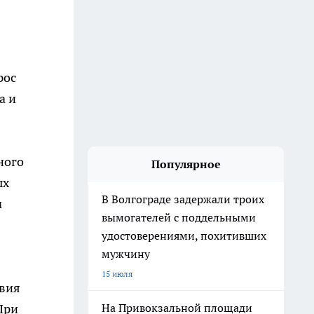
рос
а и
ного
Популярное
ых
В Волгограде задержали троих
м
вымогателей с поддельными
удостоверениями, похитивших
мужчину
15 июля
овия
При
На Привокзальной площади