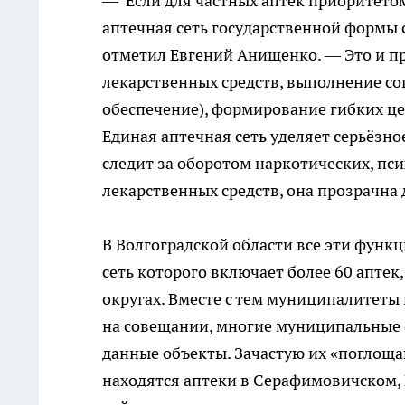
— Если для частных аптек приоритето
аптечная сеть государственной формы 
отметил Евгений Анищенко. — Это и п
лекарственных средств, выполнение с
обеспечение), формирование гибких це
Единая аптечная сеть уделяет серьёзн
следит за оборотом наркотических, п
лекарственных средств, она прозрачна 
В Волгоградской области все эти функ
сеть которого включает более 60 апте
округах. Вместе с тем муниципалитеты
на совещании, многие муниципальные 
данные объекты. Зачастую их «поглоща
находятся аптеки в Серафимовичском,