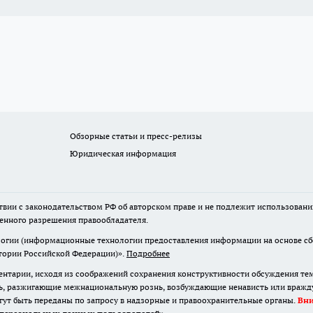
Обзорные статьи и пресс-релизы
Юридическая информация
твии с законодательством РФ об авторском праве и не подлежит использовани
менного разрешения правообладателя.
гии (информационные технологии предоставления информации на основе сбор
итории Российской Федерации)».
Подробнее
нтарии, исходя из соображений сохранения конструктивности обсуждения те
ь, разжигающие межнациональную рознь, возбуждающие ненависть или вражду,
огут быть переданы по запросу в надзорные и правоохранительные органы.
Вн