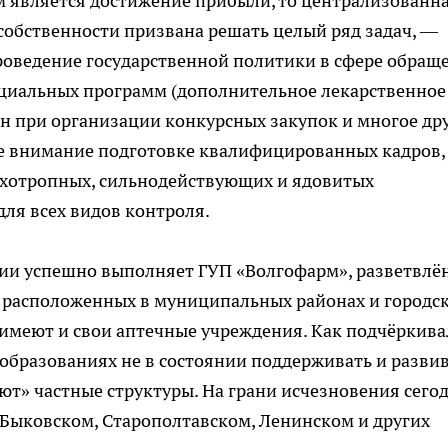
м является достижение прибыли, то централизованн
собственности призвана решать целый ряд задач, —
роведение государственной политики в сфере обращ
оциальных программ (дополнительное лекарственное
н при организации конкурсных закупок и многое дру
ое внимание подготовке квалифицированных кадров,
сихотропных, сильнодействующих и ядовитых
для всех видов контроля.
ции успешно выполняет ГУП «Волгофарм», разветвлё
к, расположенных в муниципальных районах и городс
 имеют и свои аптечные учреждения. Как подчёркива
образованиях не в состоянии поддерживать и разви
ют» частные структуры. На грани исчезновения сего
 Быковском, Старополтавском, Ленинском и других