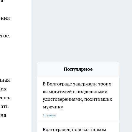
ая
ения
гое.
Популярное
нная
В Волгограде задержали троих
ких
вымогателей с поддельными
лось
удостоверениями, похитивших
вать
мужчину
дня
15 июля
Волгоградец порезал ножом