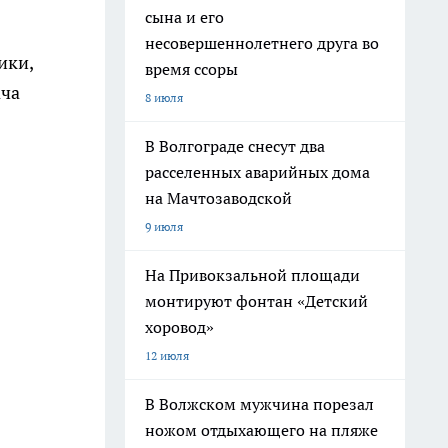
сына и его
несовершеннолетнего друга во
ики,
время ссоры
ача
8 июля
В Волгограде снесут два
расселенных аварийных дома
на Мачтозаводской
9 июля
На Привокзальной площади
монтируют фонтан «Детский
хоровод»
12 июля
В Волжском мужчина порезал
ножом отдыхающего на пляже