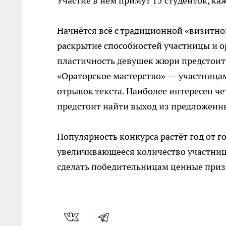
Участие в нём примут 15 студенток, ка
Начнётся всё с традиционной «визитн
раскрытие способностей участницы и 
пластичность девушек жюри предстоит 
«Ораторское мастерство» — участница
отрывок текста. Наиболее интересен 
предстоит найти выход из предложенны
Популярность конкурса растёт год от го
увеличивающееся количество участниц
сделать победительницам ценные приз