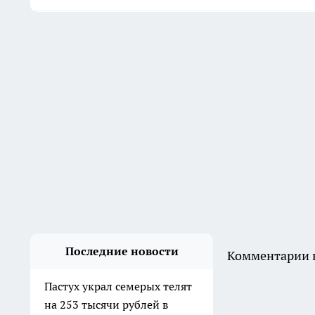
Последние новости
Комментарии н
Пастух украл семерых телят
на 253 тысячи рублей в
Клетском районе
Вчера
В Дзержинском районе
мужчина ударил приятеля
ножом в живот и попытался
скрыть следы
5 августа
В Волгограде двое молодых
людей угнали ВАЗ, чтобы
покататься