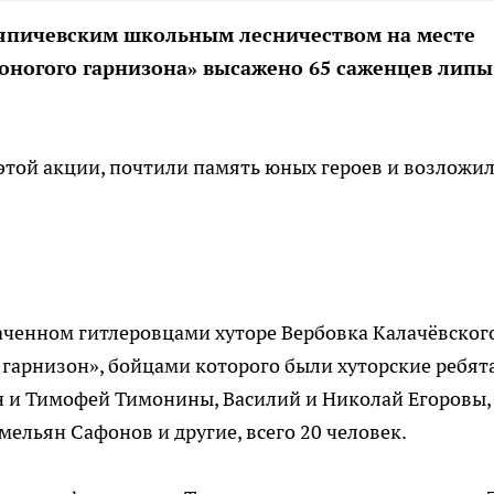
Ляпичевским школьным лесничеством на месте
оногого гарнизона» высажено 65 саженцев липы
этой акции, почтили память юных героев и возложи
аченном гитлеровцами хуторе Вербовка Калачёвског
 гарнизон», бойцами которого были хуторские ребят
н и Тимофей Тимонины, Василий и Николай Егоровы,
ельян Сафонов и другие, всего 20 человек.