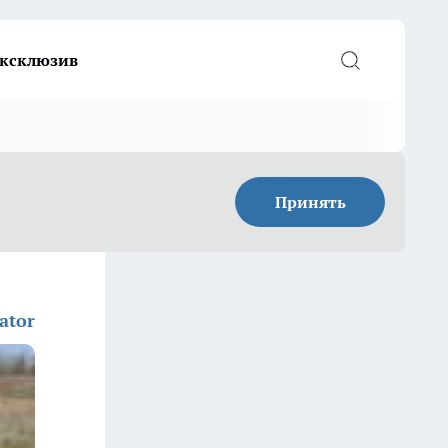
ксклюзив
Принять
ator