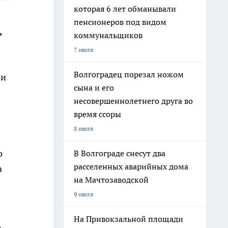
которая 6 лет обманывали
пенсионеров под видом
,
коммунальщиков
7 июля
Волгоградец порезал ножом
ли
сына и его
несовершеннолетнего друга во
время ссоры
8 июля
о
В Волгограде снесут два
расселенных аварийных дома
а
на Мачтозаводской
9 июля
На Привокзальной площади