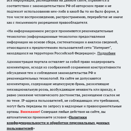
Вся информация, размещенная на данном сайте, охраняется в
соответствии с законодательством РФ об авторском праве и не
подлежит использованию кем-либо в какой бы то ни было форме, в
том числе воспроизведению, распространению, переработке не иначе
как с письменного разрешения правообладателя.
«На информационном ресурсе применяются рекомендательные
технологии (информационные технологии предоставления
информации на основе сбора, систематизации и анализа сведений,
относящихся к предпочтениям пользователей сети "Интернет",
находящихся на территории Российской Федерации)».
Подробнее
Администрация портала оставляет за собой право модерировать
комментарии, исходя из соображений сохранения конструктивности
обсуждения тем и соблюдения законодательства РФ и
рекомендательных технологий. На сайте не допускаются
комментарии, содержащие нецензурную брань, разжигающие
межнациональную рознь, возбуждающие ненависть или вражду, а
равно унижение человеческого достоинства, размещение ссылок не
по теме. IP-адреса пользователей, не соблюдающих эти требования,
могут быть переданы по запросу в надзорные и правоохранительные
органы.
Внимание!
Совершая любые действия на сайте, вы
автоматически принимаете условия «
Политики
конфиденциальности и обработки персональных данных
пользователей
»