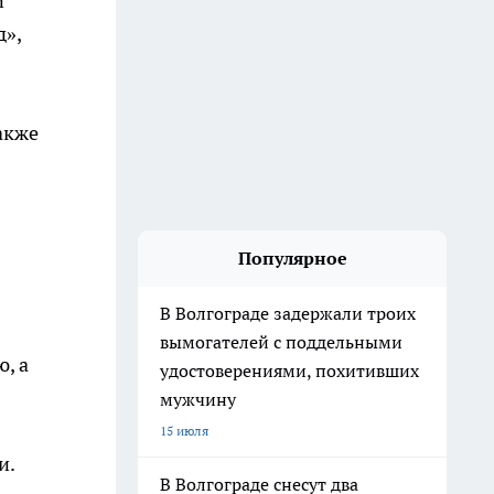
й
д»,
акже
Популярное
В Волгограде задержали троих
вымогателей с поддельными
, а
удостоверениями, похитивших
мужчину
15 июля
и.
В Волгограде снесут два