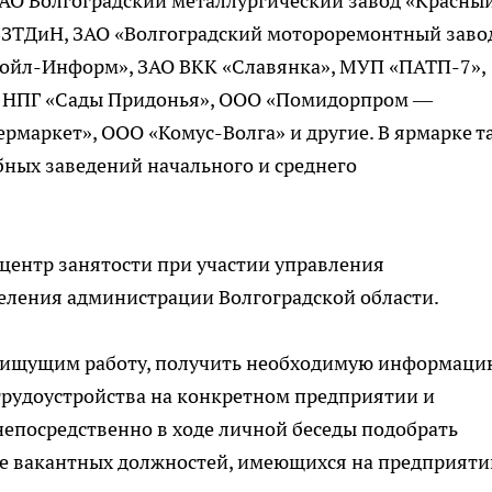
АО Волгоградский металлургический завод «Красны
ВЗТДиН, ЗАО «Волгоградский мотороремонтный заво
койл-Информ», ЗАО ВКК «Славянка», МУП «ПАТП-7»,
 НПГ «Сады Придонья», ООО «Помидорпром —
рмаркет», ООО «Комус-Волга» и другие. В ярмарке т
бных заведений начального и среднего
центр занятости при участии управления
еления администрации Волгоградской области.
 ищущим работу, получить необходимую информацию
трудоустройства на конкретном предприятии и
непосредственно в ходе личной беседы подобрать
е вакантных должностей, имеющихся на предприяти