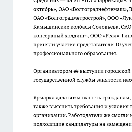
Среди них — ФГУП «ПО «Баррикады», З
октябрь», ОАО «Волгограднефтемаш», 
ОАО «Волгоградметрострой», ООО «Лу
Камышинские колбасы Соловьева, ОАО
консервный холдинг», ООО «Реал»-Гипе
приняли участие представители 10 уче
профессионального образования.
Организатором её выступил городской 
государственной службы занятости нас
Ярмарка дала возможность гражданам,
также выяснить требования и условия 
организации. Работодатели же смогли 
подходящие кандидатуры на замещени