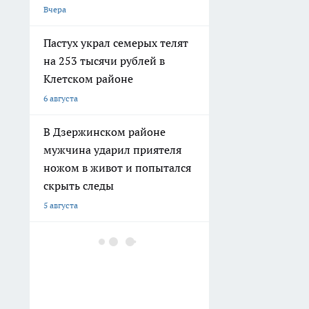
6 августа
В Дзержинском районе
мужчина ударил приятеля
ножом в живот и попытался
скрыть следы
5 августа
В Волгограде двое молодых
людей угнали ВАЗ, чтобы
покататься
4 августа
В Волгограде здание
общежития не признают
аварийным, несмотря на
разрушения