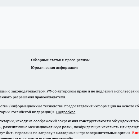
Обзорные статьи и пресс-релизы
Юридическая информация
твии с законодательством РФ об авторском праве и не подлежит использовани
менного разрешения правообладателя.
гии (информационные технологии предоставления информации на основе сбор
итории Российской Федерации)».
Подробнее
нтарии, исходя из соображений сохранения конструктивности обсуждения те
ь, разжигающие межнациональную рознь, возбуждающие ненависть или вражду,
огут быть переданы по запросу в надзорные и правоохранительные органы.
Вн
персональных данных пользователей
»