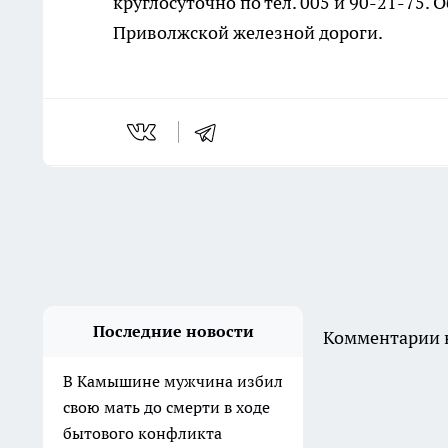
круглосуточно по тел. 005 и 90-21-75.
Приволжской железной дороги.
Последние новости
Комментарии н
В Камышине мужчина избил
свою мать до смерти в ходе
бытового конфликта
Вчера
Пастух украл семерых телят
на 253 тысячи рублей в
Клетском районе