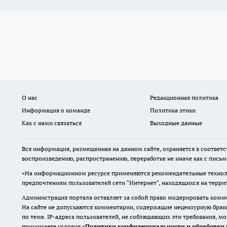
О нас
Редакционная политика
Информация о команде
Политика этики
Как с нами связаться
Выходные данные
Вся информация, размещенная на данном сайте, охраняется в соответс
воспроизведению, распространению, переработке не иначе как с пись
«На информационном ресурсе применяются рекомендательные техноло
предпочтениям пользователей сети "Интернет", находящихся на терр
Администрация портала оставляет за собой право модерировать комме
На сайте не допускаются комментарии, содержащие нецензурную бран
по теме. IP-адреса пользователей, не соблюдающих эти требования, м
принимаете условия «
Политики конфиденциальности и обработки 