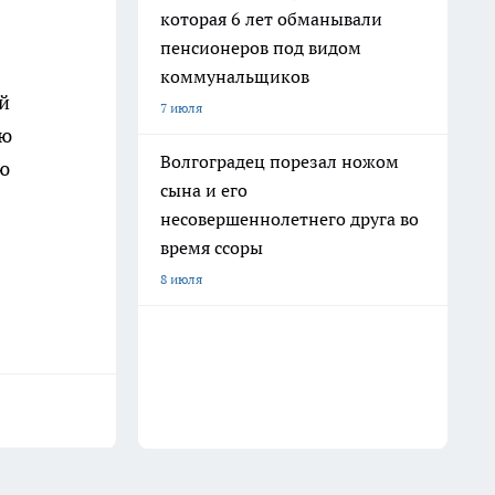
которая 6 лет обманывали
пенсионеров под видом
коммунальщиков
й
7 июля
ою
Волгоградец порезал ножом
ю
сына и его
несовершеннолетнего друга во
время ссоры
8 июля