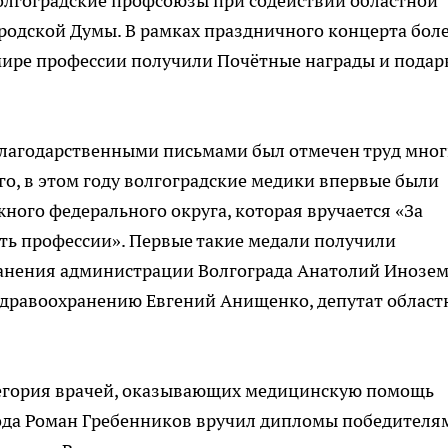
олгоградские профсоюзы при содействии областной
родской Думы. В рамках праздничного концерта бол
мире профессии получили Почётные награды и подар
лагодарственными письмами был отмечен труд мног
го, в этом году волгоградские медики впервые были
ого федерального округа, которая вручается «За
сть профессии». Первые такие медали получили
анения администрации Волгограда Анатолий Инозем
 здравоохранению Евгений Анищенко, депутат област
атегория врачей, оказывающих медицинскую помощь
ода Роман Гребенников вручил дипломы победителя