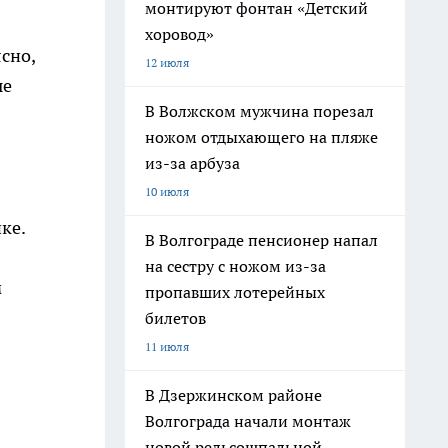
монтируют фонтан «Детский
хоровод»
ясно,
12 июля
ые
В Волжском мужчина порезал
ножом отдыхающего на пляже
из-за арбуза
10 июля
ке.
В Волгограде пенсионер напал
на сестру с ножом из-за
м
пропавших лотерейных
билетов
11 июля
В Дзержинском районе
Волгограда начали монтаж
новой рельсошпальной