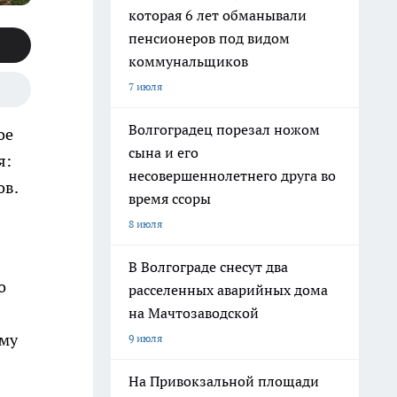
которая 6 лет обманывали
пенсионеров под видом
коммунальщиков
7 июля
Волгоградец порезал ножом
ое
сына и его
я:
несовершеннолетнего друга во
ов.
время ссоры
8 июля
В Волгограде снесут два
о
расселенных аварийных дома
на Мачтозаводской
ому
9 июля
На Привокзальной площади