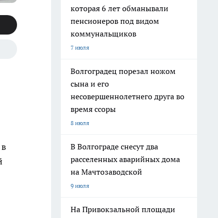
которая 6 лет обманывали
пенсионеров под видом
коммунальщиков
7 июля
Волгоградец порезал ножом
сына и его
несовершеннолетнего друга во
время ссоры
8 июля
 в
В Волгограде снесут два
расселенных аварийных дома
й
на Мачтозаводской
9 июля
На Привокзальной площади