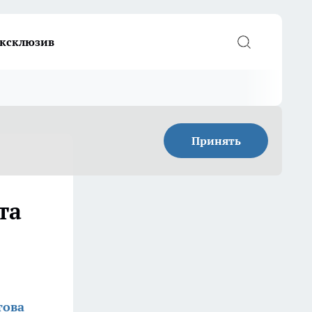
ксклюзив
Принять
та
това