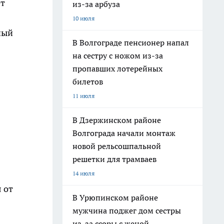
ет
из-за арбуза
10 июля
ный
В Волгограде пенсионер напал
на сестру с ножом из-за
пропавших лотерейных
билетов
11 июля
В Дзержинском районе
Волгограда начали монтаж
новой рельсошпальной
решетки для трамваев
14 июля
 от
В Урюпинском районе
мужчина поджег дом сестры
из-за ссоры с женой