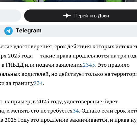
кие удостоверения, срок действия которых истекает
бря 2025 года — такие права продлеваются на три год
 в ГИБДД или подачи заявления
2
3
4
5
. Это правило
нальных водителей, но действует только на территор
ки за границу
2
3
4
.
, например, в 2025 году, удостоверение будет
, и менять его не требуется
3
4
. Однако если срок ист
о в 2025 году это продление заканчивается, и права н