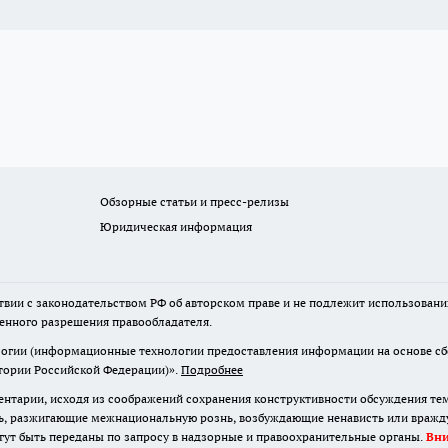
Обзорные статьи и пресс-релизы
Юридическая информация
твии с законодательством РФ об авторском праве и не подлежит использовани
менного разрешения правообладателя.
гии (информационные технологии предоставления информации на основе сбор
итории Российской Федерации)».
Подробнее
нтарии, исходя из соображений сохранения конструктивности обсуждения те
ь, разжигающие межнациональную рознь, возбуждающие ненависть или вражду,
огут быть переданы по запросу в надзорные и правоохранительные органы.
Вн