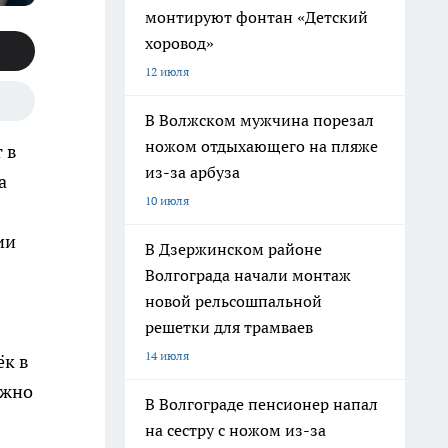
монтируют фонтан «Детский
хоровод»
12 июля
В Волжском мужчина порезал
ножом отдыхающего на пляже
 в
из-за арбуза
а
10 июля
ии
В Дзержинском районе
Волгограда начали монтаж
новой рельсошпальной
решетки для трамваев
14 июля
ёк в
ужно
В Волгограде пенсионер напал
на сестру с ножом из-за