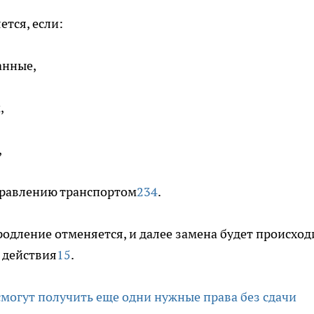
тся, если:
анные,
,
,
правлению транспортом
2
3
4
.
родление отменяется, и далее замена будет происход
 действия
1
5
.
смогут получить еще одни нужные права без сдачи