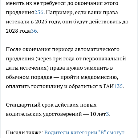
менять их не требуется до окончания этого
продления
2
5
6
. Например, если ваши права
истекали в 2025 году, они будут действовать до
2028 года
3
6
.
После окончания периода автоматического
продления (через три года от первоначальной
даты истечения) права нужно заменить в
обычном порядке — пройти медкомиссию,
оплатить госпошлину и обратиться в ГАИ
1
3
5
.
Стандартный срок действия новых
водительских удостоверений — 10 лет
3
.
Писали также:
Водители категории "В" смогут