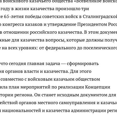
а войскового казачьего общества «Всевеликое войск
 году в жизни казачества произошло три
 65-летия победы советских войск в Сталинградско
о конгресса казаков и утверждение Президентом Рос
 отношении российского казачества. В этом докуме
ные для казачества вопросы, которые должны полу
на всех уровнях: от федерального до поселенческого
что сегодня главная задача — сформировать
органов власти и казачества. Для этого
 совместно с войсковым казачьим обществом
вила план мероприятий по реализации Концепции
тории региона. Он станет исходным документом для
ействий органов местного самоуправления и казачь
м национальностей и казачества администрации рег