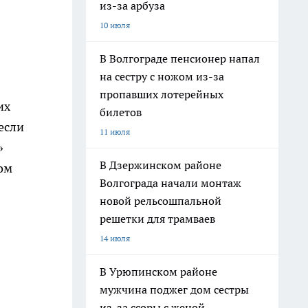
из-за арбуза
10 июля
В Волгограде пенсионер напал
на сестру с ножом из-за
пропавших лотерейных
их
билетов
если
11 июля
»
В Дзержинском районе
том
Волгограда начали монтаж
новой рельсошпальной
решетки для трамваев
14 июля
В Урюпинском районе
мужчина поджег дом сестры
в
из-за ссоры с женой