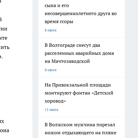
о
сына и его
несовершеннолетнего друга во
й
время ссоры
сии
8 июля
нте
В Волгограде снесут два
чить
расселенных аварийных дома
.
на Мачтозаводской
9 июля
На Привокзальной площади
монтируют фонтан «Детский
хоровод»
12 июля
их
В Волжском мужчина порезал
иона
ножом отдыхающего на пляже