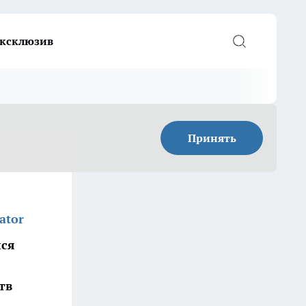
ксклюзив
Принять
ator
лся
тв