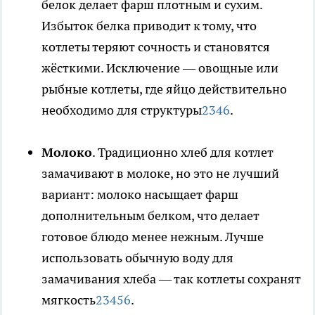
белок делает фарш плотным и сухим.
Избыток белка приводит к тому, что
котлеты теряют сочность и становятся
жёсткими. Исключение — овощные или
рыбные котлеты, где яйцо действительно
необходимо для структуры
2
3
4
6
.
Молоко
. Традиционно хлеб для котлет
замачивают в молоке, но это не лучший
вариант: молоко насыщает фарш
дополнительным белком, что делает
готовое блюдо менее нежным. Лучше
использовать обычную воду для
замачивания хлеба — так котлеты сохранят
мягкость
2
3
4
5
6
.