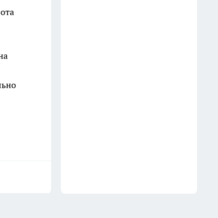
из-за арбуза
бота
10 июля
В Волгограде пенсионер напал
на сестру с ножом из-за
на
пропавших лотерейных
билетов
льно
11 июля
В Дзержинском районе
Волгограда начали монтаж
новой рельсошпальной
решетки для трамваев
14 июля