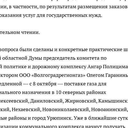
и, в частности, по результатам размещения заказов
оказания услуг для государственных нужд.
ательном чтении.
 вопроса были сделаны и конкретные практические ш
й областной Думы председатель комитета по
й политике и дорожному комплексу Ангар Полицим
ектором ООО «Волгоградрегионгаз» Олегом Гаранин
едленной — с 8 октября — поставке газа для
ального назначения в 10 северных районах
Алексеевский, Даниловский, Жирновский, Камышинск
кий, Нехаевский, Новониколаевский, Новоанинский,
е районы и город Урюпинск. Уже в ближайшие сут
анизации коммунального комплекса начнут получать