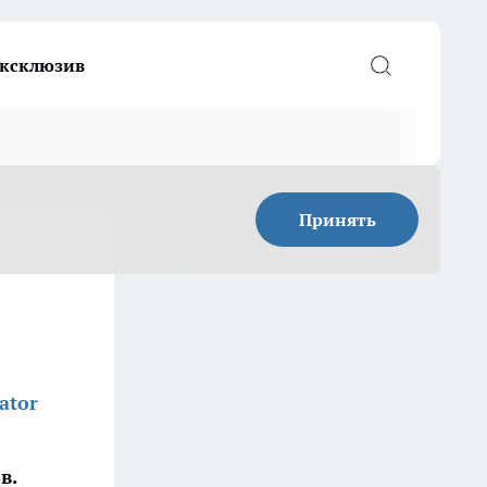
ксклюзив
Принять
ator
в.