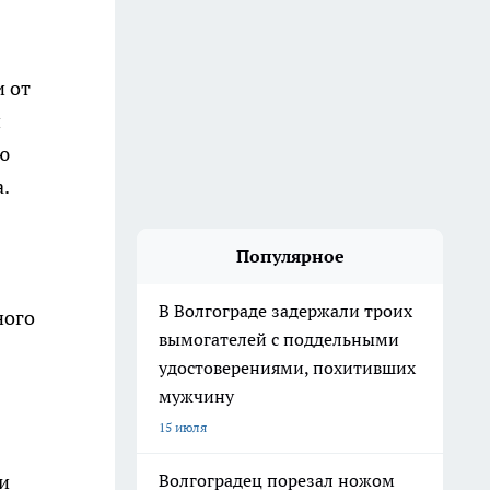
и от
и
ю
.
Популярное
В Волгограде задержали троих
ного
вымогателей с поддельными
удостоверениями, похитивших
мужчину
15 июля
и
Волгоградец порезал ножом