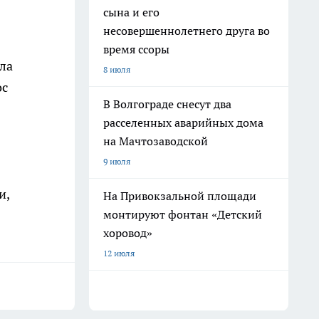
сына и его
несовершеннолетнего друга во
время ссоры
ла
8 июля
ос
В Волгограде снесут два
расселенных аварийных дома
на Мачтозаводской
9 июля
и,
На Привокзальной площади
монтируют фонтан «Детский
хоровод»
12 июля