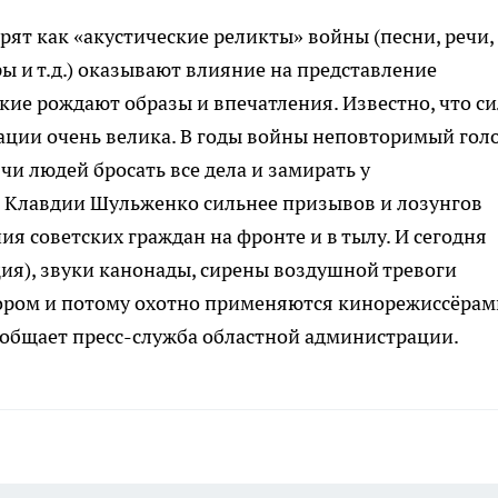
трят как «акустические реликты» войны (песни, речи,
ы и т.д.) оказывают влияние на представление
кие рождают образы и впечатления. Известно, что си
ции очень велика. В годы войны неповторимый гол
и людей бросать все дела и замирать у
 Клавдии Шульженко сильнее призывов и лозунгов
я советских граждан на фронте и в тылу. И сегодня
ия), звуки канонады, сирены воздушной тревоги
ром и потому охотно применяются кинорежиссёрам
ообщает пресс-служба областной администрации.